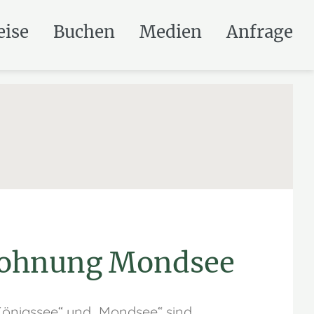
eise
Buchen
Medien
Anfrage
wohnung Mondsee
önigssee“ und „Mondsee“ sind