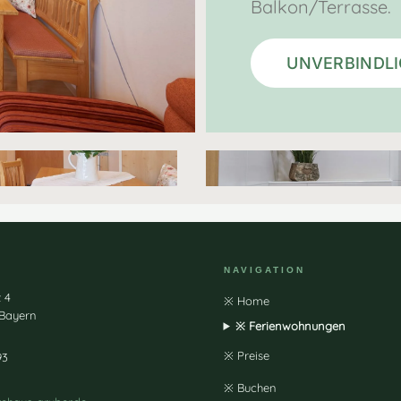
Balkon/Terrasse.
UNVERBINDL
NAVIGATION
 4
※ Home
 Bayern
※ Ferienwohnungen
※ Preise
93
※ Buchen